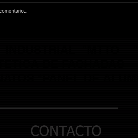
 comentario...
 INDUSTRIAL °MTTO °
TETICA DE FACHADAS
ATOS °PANEL DE ALUM
CONTACTO