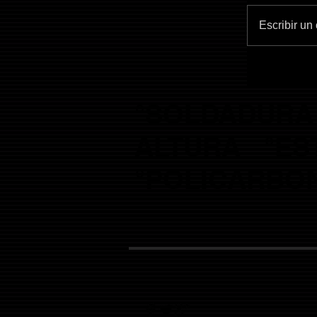
Escribir un
°SOLDADURA
ALTURA
°ES
°POLICARBON